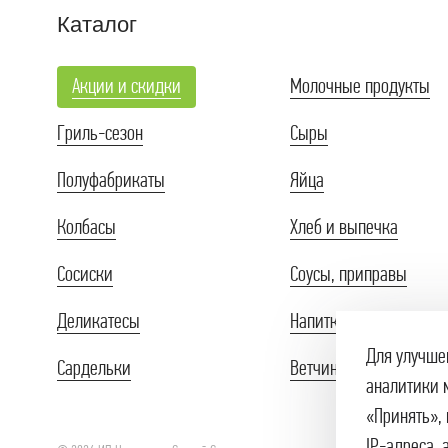
Каталог
Акции и скидки
Молочные продукты
Гриль-сезон
Сыры
Полуфабрикаты
Яйца
Колбасы
Хлеб и выпечка
Сосиски
Соусы, приправы
Деликатесы
Напитки
Для улучше
Сардельки
Ветчины
аналитики 
«Принять», 
IP-адреса,