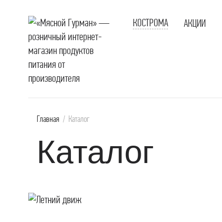
КОСТРОМА
АКЦИИ
В
В
к
С
Главная
/
Каталог
П
Каталог
В
С
С
Д
Г