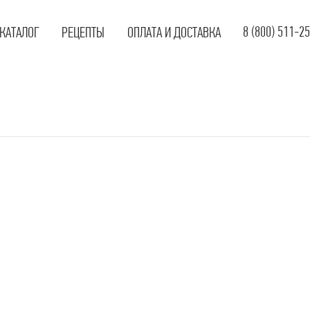
8 (800) 511-2
КАТАЛОГ
РЕЦЕПТЫ
ОПЛАТА И ДОСТАВКА
арёные колбасы
арёно-копчёные
олбасы
ырокопчёные колбасы
олукопчёные колбасы
етчины
осиски
ардельки
еликатесы
риль-сезон