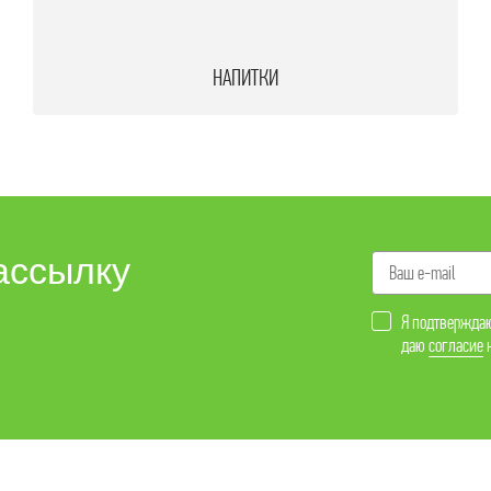
НАПИТКИ
ассылку
Я подтверждаю
даю
согласие
н