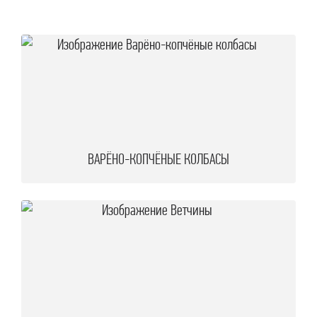
аштеты
арш
ясо и кости
ясные консервы
ельмени и котлеты
олоко и масло
ВАРЁНО-КОПЧЁНЫЕ КОЛБАСЫ
ыры
метана, творог, кефир
ороженое
оусы и приправы
йцо
акароны, крупы