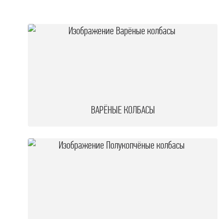
П
Ф
М
М
П
М
ВАРЁНЫЕ КОЛБАСЫ
С
С
М
С
Я
М