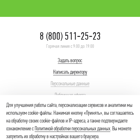
8 (800) 511-25-23
Горячая линия с 9:00 до 19:00
Задать вопрос
Написать директору
Персональные данные
Публичная оферта
Для улучшения работы сайта, персонализации сервисов и аналитики мы
используем cookie-файлы. Нажимая кнопку «Принять», вы соглашаетесь
© 2026 ИП Неупокоев Сергей Сергеевич – интернет-магазин продуктов.
Использование товарных знаков № 418512, 446839 осуществляется на
на обработку своих cookie-файлов и IP-адреса, а также подтверждаете
основании лицензионного договора. Незаконное использование товарного
ознакомление с
Политикой обработки персональных данных
. Вы можете
знака влечет за собой гражданскую, административную и уголовную
запретить их обработку в настройках вашего браузера.
ответственность (ст.1515 ГК РФ, ст.14.10. КоАП РФ, ст.180 УК РФ)