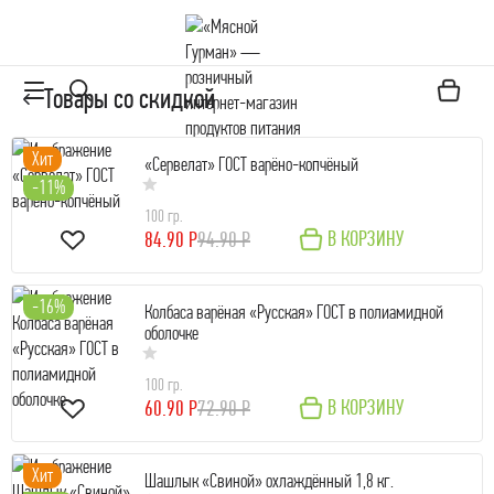
Товары со скидкой
Хит
«Сервелат» ГОСТ варёно-копчёный
-11%
100 гр.
В КОРЗИНУ
84.90 Р
94.90 Р
-16%
Колбаса варёная «Русская» ГОСТ в полиамидной
оболочке
100 гр.
В КОРЗИНУ
60.90 Р
72.90 Р
Хит
Шашлык «Свиной» охлаждённый 1,8 кг.