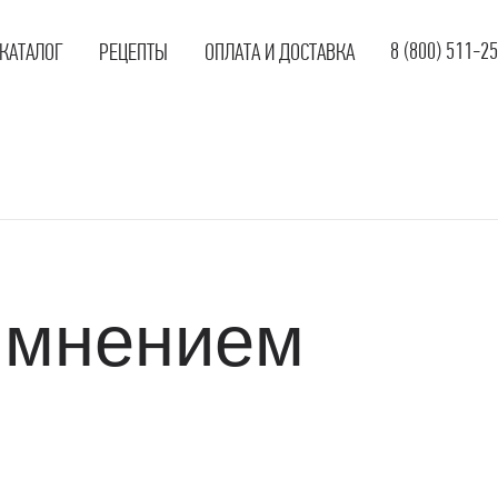
8 (800) 511-2
КАТАЛОГ
РЕЦЕПТЫ
ОПЛАТА И ДОСТАВКА
арёные колбасы
арёно-копчёные
олбасы
ырокопчёные колбасы
олукопчёные колбасы
 мнением
етчины
осиски
ардельки
еликатесы
риль-сезон