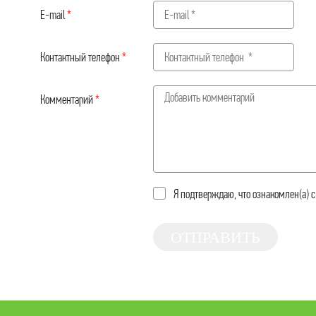
E-mail
*
П
Ф
Контактный телефон
*
М
М
Комментарий
*
П
М
С
Я подтверждаю, что ознакомлен(а) 
С
М
ОТПРАВИТЬ
С
Я
М