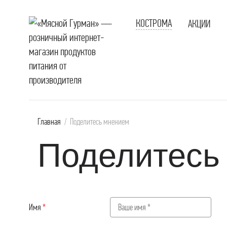
КОСТРОМА
АКЦИИ
В
В
к
С
Главная
/
Поделитесь мнением
П
Поделитесь
В
С
С
Д
Имя
*
Г