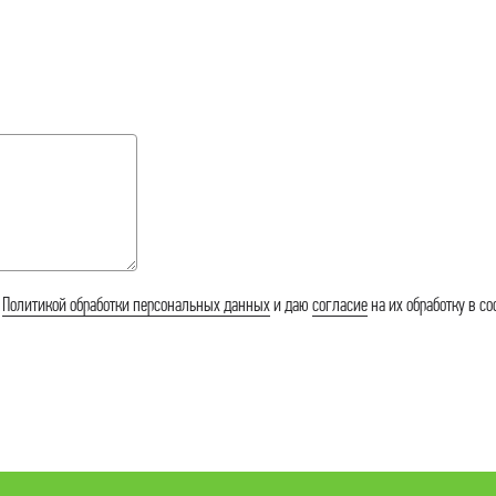
аштеты
арш
ясо и кости
ясные консервы
ельмени и котлеты
олоко и масло
ыры
с
Политикой обработки персональных данных
и даю
согласие
на их обработку в со
метана, творог, кефир
ороженое
оусы и приправы
йцо
акароны, крупы