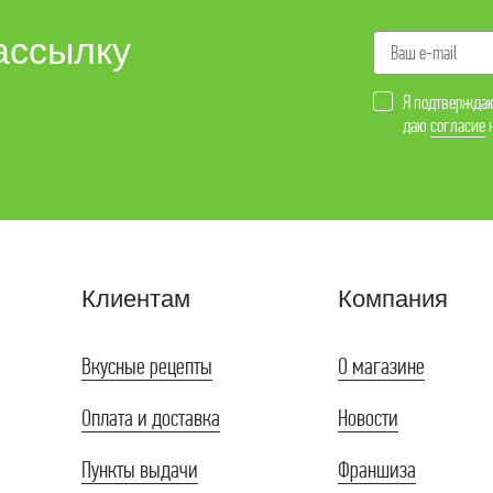
леб и выпечка
ассылку
апитки
Я подтверждаю
даю
согласие
н
Клиентам
Компания
Вкусные рецепты
О магазине
Оплата и доставка
Новости
Пункты выдачи
Франшиза