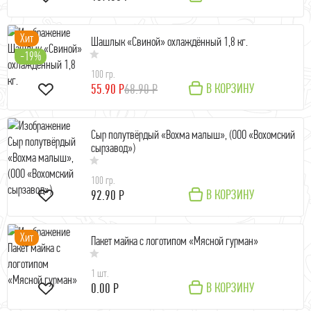
Хит
Шашлык «Свиной» охлаждённый 1,8 кг.
-19%
100 гр.
В КОРЗИНУ
55.90 Р
68.90 Р
Сыр полутвёрдый «Вохма малыш», (ООО «Вохомский
сырзавод»)
100 гр.
В КОРЗИНУ
92.90 Р
Хит
Пакет майка с логотипом «Мясной гурман»
1 шт.
В КОРЗИНУ
0.00 Р