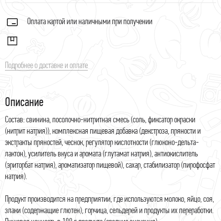
Оплата картой или наличными при получении
Подробнее о доставке и оплате
Описание
Состав: свинина, посолочно-нитритная смесь (соль, фиксатор окраски
(нитрит натрия)), комплексная пищевая добавка (декстроза, пряности и
экстракты пряностей, чеснок, регулятор кислотности (глюконо-дельта-
лактон), усилитель вкуса и аромата (глутамат натрия), антиокислитель
(эриторбат натрия), ароматизатор пищевой), сахар, стабилизатор (пирофосфат
натрия).
Продукт производится на предприятии, где используются молоко, яйцо, соя,
злаки (содержащие глютен), горчица, сельдерей и продукты их переработки.