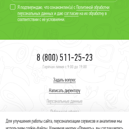
Я подтверждаю, что ознакомлен(а) с
Политикой обработки
персональных данных
и даю
согласие
на их обработку в
соответствии с её условиями.
8 (800) 511-25-23
Горячая линия с 9:00 до 19:00
Задать вопрос
Написать директору
Персональные данные
Публичная оферта
Для улучшения работы сайта, персонализации сервисов и аналитики мы
используем cookie-файлы. Нажимая кнопку «Принять», вы соглашаетесь