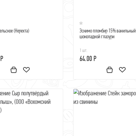
ельское (Нерехта)
Эскимо пломбир 15% ванильный
шоколадной глазури
1 шт.
 Р
64.00 Р