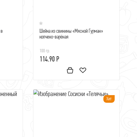
 в
Шейка из свинины «Мясной Гурман»
копчено-варёная
100 гр.
114.90 Р
Хит