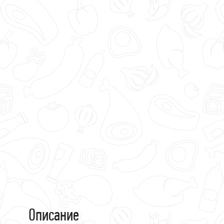
П
Ф
М
М
П
М
С
С
М
С
Я
Описание
М