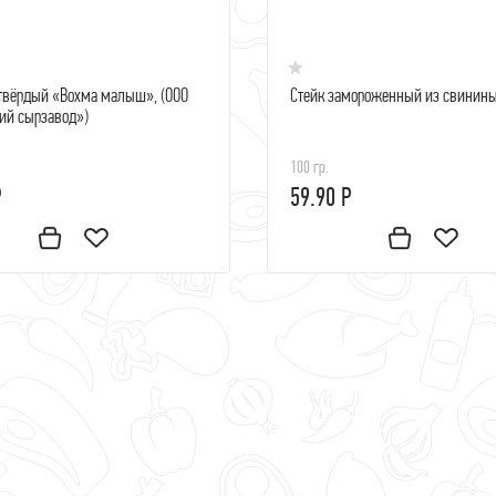
твёрдый «Вохма малыш», (ООО
Стейк замороженный из свинин
ий сырзавод»)
100 гр.
Р
59.90 Р