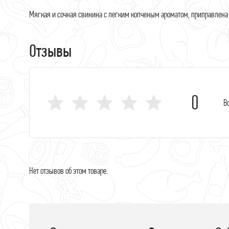
Х
Мягкая и сочная свинина с легким копченым ароматом, приправлен
Н
Отзывы
0
В
Нет отзывов об этом товаре.