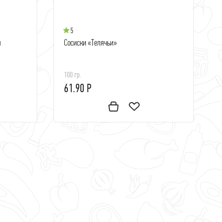
5
ы
Сосиски «Телячьи»
100 гр.
61.90 Р