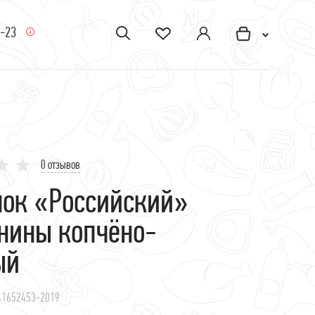
5-23
0 отзывов
чок «Российский»
инины копчёно-
ый
-41652453-2019