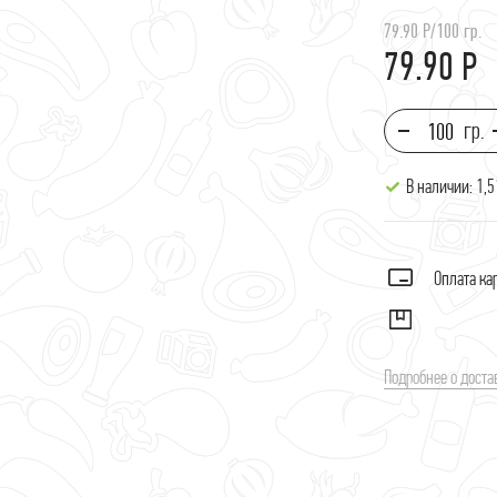
аштеты
79.90 Р
/
100 гр.
79.90 Р
арш
ясо и кости
ясные консервы
В наличии: 1,5
ельмени и котлеты
олоко и масло
ыры
Оплата ка
метана, творог, кефир
ороженое
Подробнее о доста
оусы и приправы
йцо
акароны, крупы