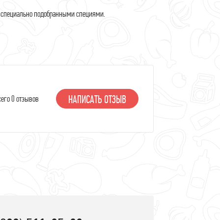
леб и выпечка
а специально подобранными специями.
апитки
НАПИСАТЬ ОТЗЫВ
сего 0 отзывов