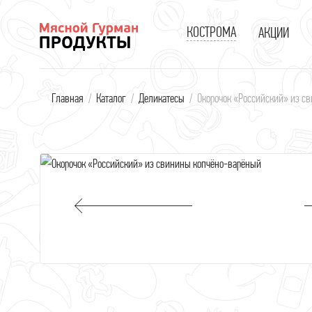
КОСТРОМА
АКЦИИ
В
Главная
/
Каталог
/
Деликатесы
/
Окорочок «Российский» из с
В
к
С
П
В
С
С
Д
Г