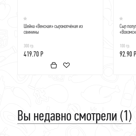
Шейка «Венская» сырокопчёная из
Сыр полу
свинины
«Вохомск
300 гр.
100 гр.
419.70 Р
92.90 
Вы недавно смотрели (1)