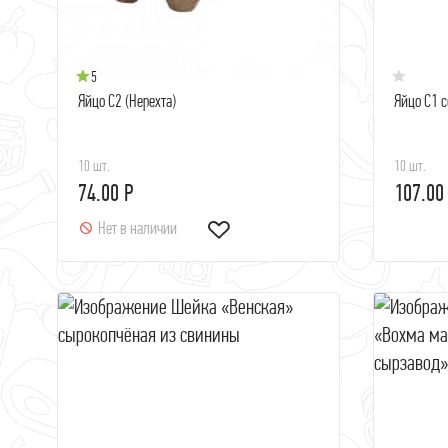
5
Яйцо С2 (Нерехта)
Яйцо С1 с
10 шт.
10 шт.
74.00 Р
107.00
Нет в наличии