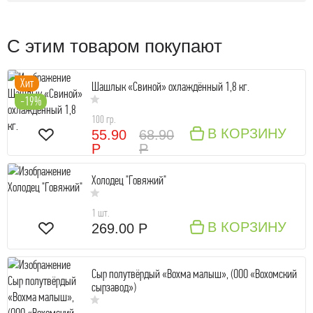
С этим товаром покупают
Хит
Шашлык «Свиной» охлаждённый 1,8 кг.
-19%
100 гр.
В КОРЗИНУ
55.90
68.90
Р
Р
Холодец "Говяжий"
1 шт.
В КОРЗИНУ
269.00 Р
Сыр полутвёрдый «Вохма малыш», (ООО «Вохомский
сырзавод»)