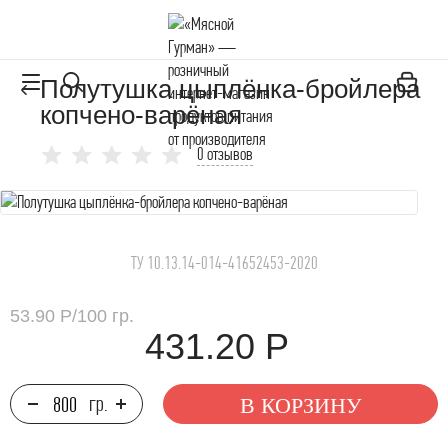
Полутушка цыплёнка-бройлера
копчено-варёная
0 отзывов
ТУ 10.13.14-014-41652453-2020
53.90 Р
/
100 гр.
431.20 Р
В КОРЗИНУ