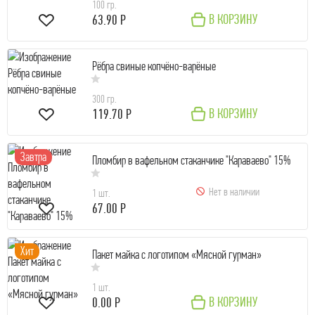
100 гр.
В КОРЗИНУ
63.90 Р
Рёбра свиные копчёно-варёные
300 гр.
В КОРЗИНУ
119.70 Р
Завтра
Пломбир в вафельном стаканчике "Караваево" 15%
Нет в наличии
1 шт.
67.00 Р
Хит
Пакет майка с логотипом «Мясной гурман»
1 шт.
В КОРЗИНУ
0.00 Р