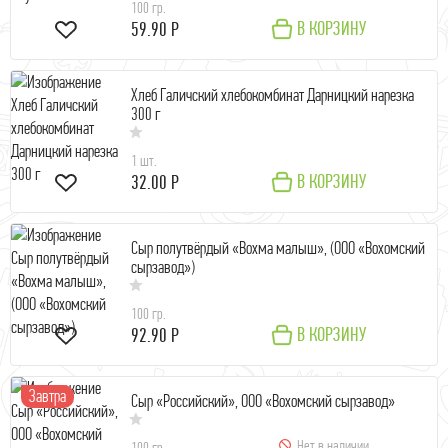
100 гр.
В КОРЗИНУ
59.90 Р
Хлеб Галичский хлебокомбинат Дарницкий нарезка
300 г
1 шт.
В КОРЗИНУ
32.00 Р
Сыр полутвёрдый «Вохма малыш», (ООО «Вохомский
сырзавод»)
100 гр.
В КОРЗИНУ
92.90 Р
Завтра
Сыр «Российский», ООО «Вохомский сырзавод»
Нет в наличии