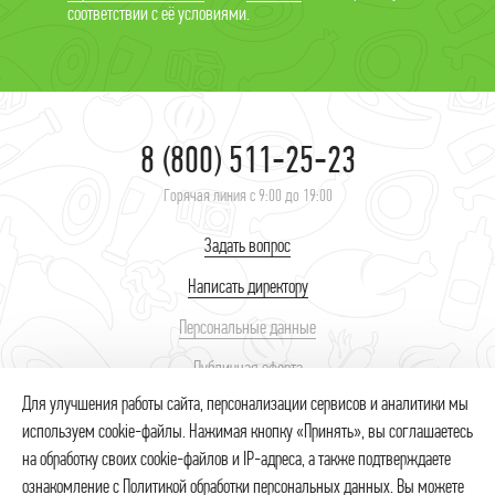
соответствии с её условиями.
8 (800) 511-25-23
Горячая линия с 9:00 до 19:00
Задать вопрос
Написать директору
Персональные данные
Публичная оферта
Для улучшения работы сайта, персонализации сервисов и аналитики мы
используем cookie-файлы. Нажимая кнопку «Принять», вы соглашаетесь
© 2026 ИП Неупокоев Сергей Сергеевич – интернет-магазин продуктов.
Использование товарных знаков № 418512, 446839 осуществляется на
на обработку своих cookie-файлов и IP-адреса, а также подтверждаете
основании лицензионного договора. Незаконное использование товарного
ознакомление с
Политикой обработки персональных данных
. Вы можете