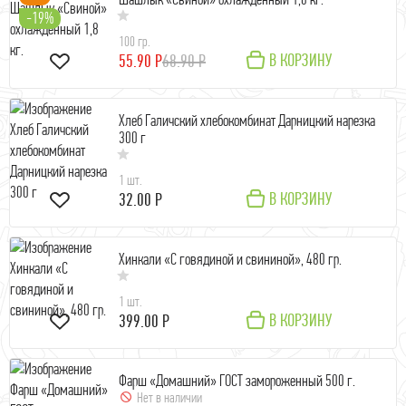
-19%
100 гр.
В КОРЗИНУ
55.90 Р
68.90 Р
Хлеб Галичский хлебокомбинат Дарницкий нарезка
300 г
1 шт.
В КОРЗИНУ
32.00 Р
Хинкали «С говядиной и свининой», 480 гр.
1 шт.
В КОРЗИНУ
399.00 Р
Фарш «Домашний» ГОСТ замороженный 500 г.
Нет в наличии