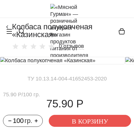
Колбаса полукопченая
«Казинская»
0 отзывов
ТУ 10.13.14-004-41652453-2020
75.90 Р
/
100 гр.
75.90 Р
В КОРЗИНУ