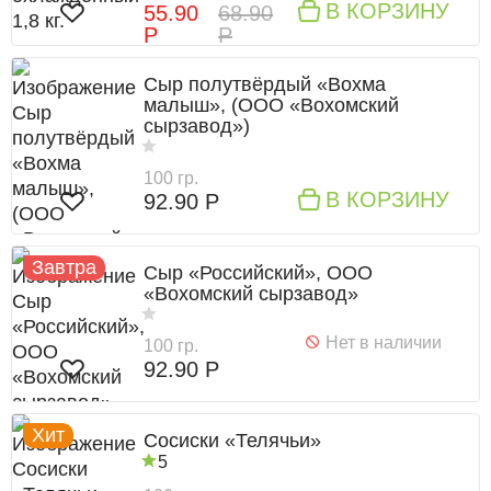
В КОРЗИНУ
55.90
68.90
Р
Р
Сыр полутвёрдый «Вохма
малыш», (ООО «Вохомский
сырзавод»)
100 гр.
В КОРЗИНУ
92.90 Р
Завтра
Сыр «Российский», ООО
«Вохомский сырзавод»
Нет в наличии
100 гр.
92.90 Р
Хит
Сосиски «Телячьи»
5