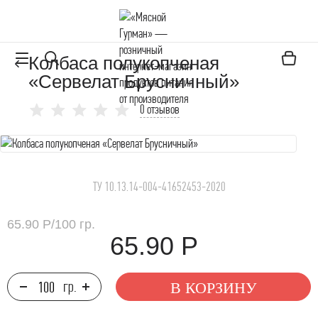
Колбаса полукопченая
«Сервелат Брусничный»
0 отзывов
ТУ 10.13.14-004-41652453-2020
65.90 Р
/
100 гр.
65.90 Р
В КОРЗИНУ