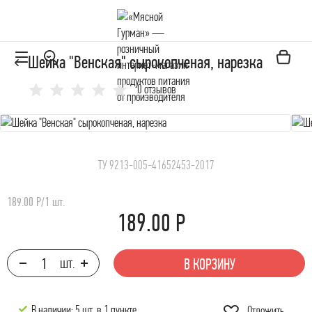
Шейка "Венская" сырокопченая, нарезка
0 отзывов
ТУ 9213-005-41652453-2017
189.00 Р
/
1 шт.
189.00 Р
В КОРЗИНУ
В наличии: 5 шт. в
1 пункте
Отложить