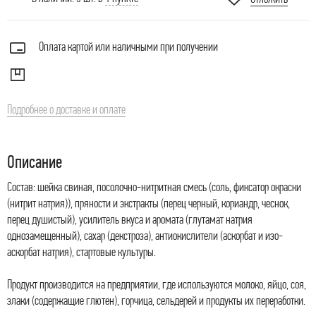
Оплата картой или наличными при получении
Подробнее о доставке и оплате
Описание
Состав: шейка свиная, посолочно-нитритная смесь (соль, фиксатор окраски
(нитрит натрия)), пряности и экстракты (перец черный, кориандр, чеснок,
перец душистый), усилитель вкуса и аромата (глутамат натрия
однозамещенный), сахар (декстроза), антиокислители (аскорбат и изо-
аскорбат натрия), стартовые культуры.
Продукт производится на предприятии, где используются молоко, яйцо, соя,
злаки (содержащие глютен), горчица, сельдерей и продукты их переработки.