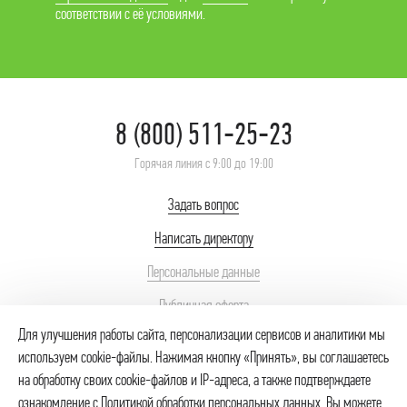
соответствии с её условиями.
8 (800) 511-25-23
Горячая линия с 9:00 до 19:00
Задать вопрос
Написать директору
Персональные данные
Публичная оферта
Для улучшения работы сайта, персонализации сервисов и аналитики мы
используем cookie-файлы. Нажимая кнопку «Принять», вы соглашаетесь
© 2026 ИП Неупокоев Сергей Сергеевич – интернет-магазин продуктов.
Использование товарных знаков № 418512, 446839 осуществляется на
на обработку своих cookie-файлов и IP-адреса, а также подтверждаете
основании лицензионного договора. Незаконное использование товарного
ознакомление с
Политикой обработки персональных данных
. Вы можете