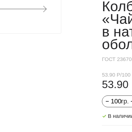
Кол
Сосиски
«Ча
Сардельки
в на
Деликатесы
обо
Гриль-сезон
Паштеты
ГОСТ 23670
Фарш
Мясо и кости
53.90 Р
/
100 
53.90
Мясные
консервы
Пельмени и
котлеты
В наличии
Молоко и
масло