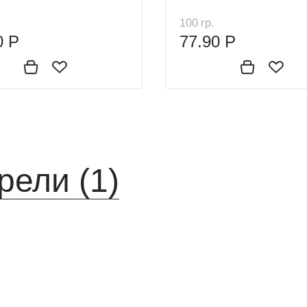
100 гр.
0 Р
77.90 Р
рели (1)