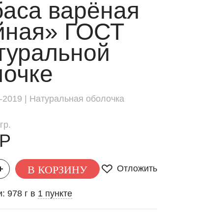
баса варёная
йная» ГОСТ
туральной
лочке
-2019 | Натуральная оболочка
гр.
 Р
В КОРЗИНУ
Отложить
: 978 г в
1 пункте