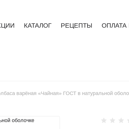
КЦИИ
КАТАЛОГ
РЕЦЕПТЫ
ОПЛАТА
Варёные
колбасы
Варёно-
копчёные
колбасы
Сырокопчёные
олбаса варёная «Чайная» ГОСТ в натуральной оболо
колбасы
Полукопчёные
колбасы
Ветчины