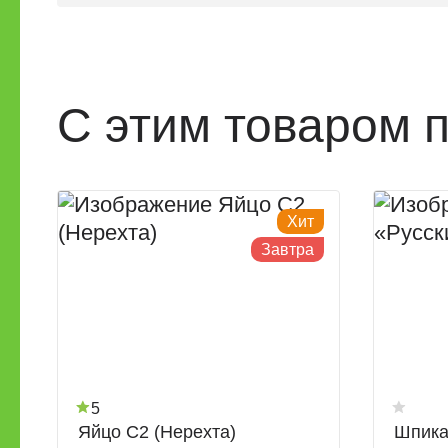
С этим товаром 
Хит
Завтра
5
Яйцо С2 (Нерехта)
Шпика