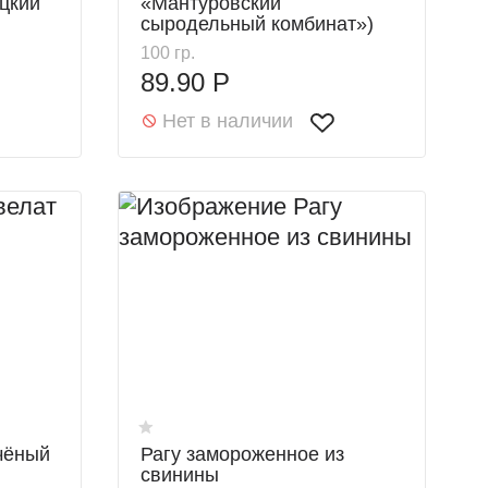
цкий
«Мантуровский
сыродельный комбинат»)
100 гр.
89.90 Р
Нет в наличии
чёный
Рагу замороженное из
свинины