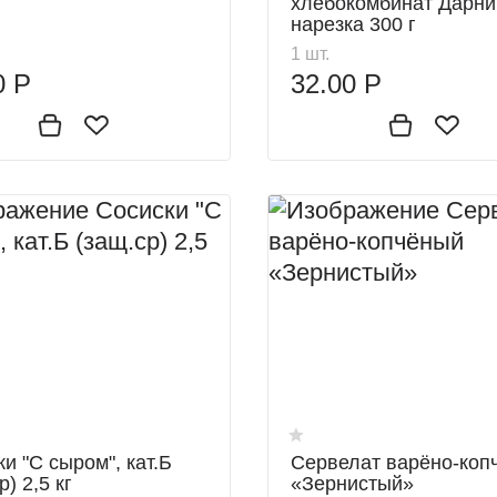
хлебокомбинат Дарни
нарезка 300 г
1 шт.
0 Р
32.00 Р
и "С сыром", кат.Б
Сервелат варёно-коп
р) 2,5 кг
«Зернистый»