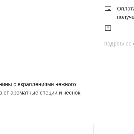
Оплата
Сыры
получ
Сметана,
творог, кефир
Мороженое
Подробнее о
Соусы и
приправы
Яйцо
Макароны,
инины с вкраплениями нежного
крупы
ают ароматные специи и чеснок.
Хлеб и
выпечка
Напитки