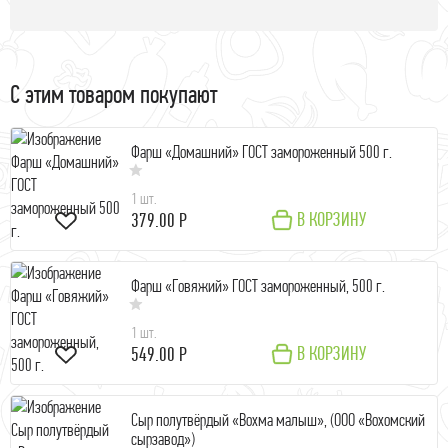
С этим товаром покупают
Фарш «Домашний» ГОСТ замороженный 500 г.
1 шт.
В КОРЗИНУ
379.00 Р
Фарш «Говяжий» ГОСТ замороженный, 500 г.
1 шт.
В КОРЗИНУ
549.00 Р
Сыр полутвёрдый «Вохма малыш», (ООО «Вохомский
сырзавод»)