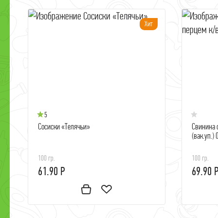
Хит
5
Сосиски «Телячьи»
Свинина с
(вак.уп.) 
100 гр.
100 гр.
61.90 Р
69.90 