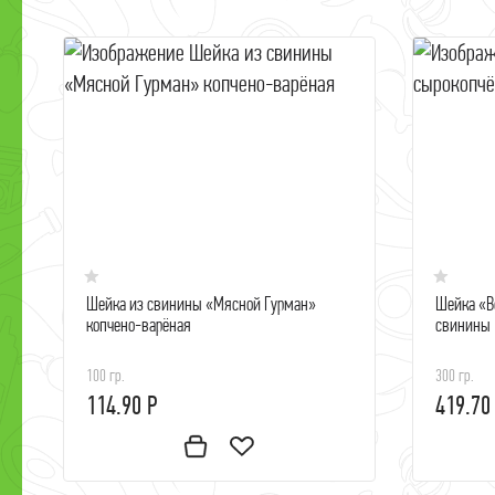
Шейка из свинины «Мясной Гурман»
Шейка «В
копчено-варёная
свинины
100 гр.
300 гр.
114.90 Р
419.70