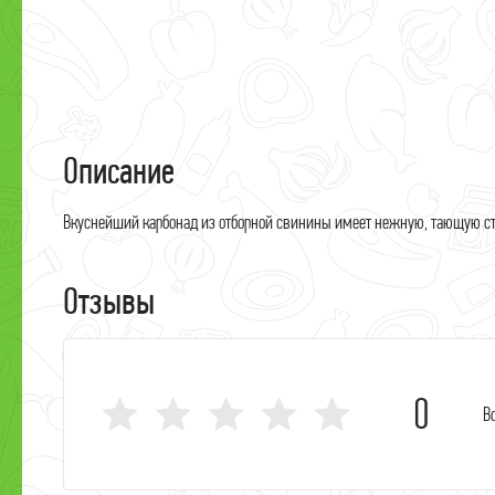
П
Ф
М
М
Описание
П
Вкуснейший карбонад из отборной свинины имеет нежную, тающую ст
М
С
Отзывы
С
М
С
0
В
Я
М