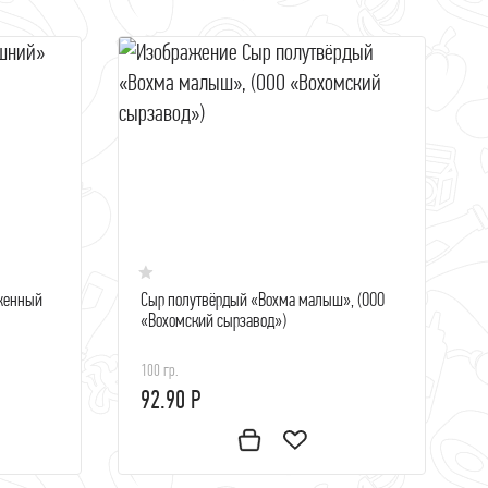
женный
Сыр полутвёрдый «Вохма малыш», (ООО
«Вохомский сырзавод»)
100 гр.
92.90 Р