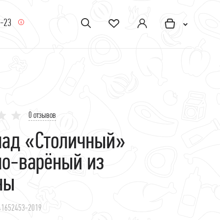
5-23
0 отзывов
над «Столичный»
но-варёный из
ны
-41652453-2019