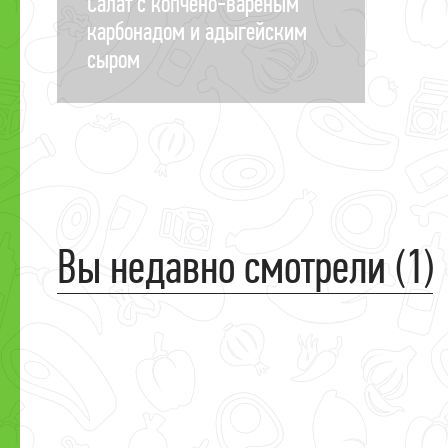
Салат с копчено-вареным
карбонадом и адыгейским
сыром
Вы недавно смотрели (1)
Завтра