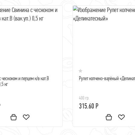
 чесноком и перцем к/в кат.В
Рулет копчено-варёный «Делика
0,5 кг
400 гр.
Р
315.60 Р