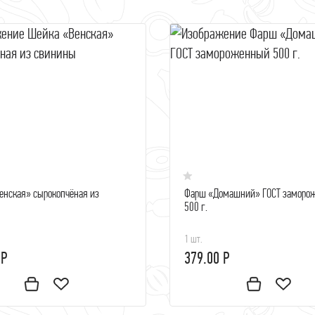
енская» сырокопчёная из
Фарш «Домашний» ГОСТ заморо
500 г.
1 шт.
 Р
379.00 Р