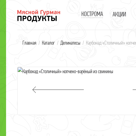
КОСТРОМА
АКЦИИ
В
Главная
/
Каталог
/
Деликатесы
/
Карбонад «Столичный» копче
В
к
С
П
В
С
С
Д
Г