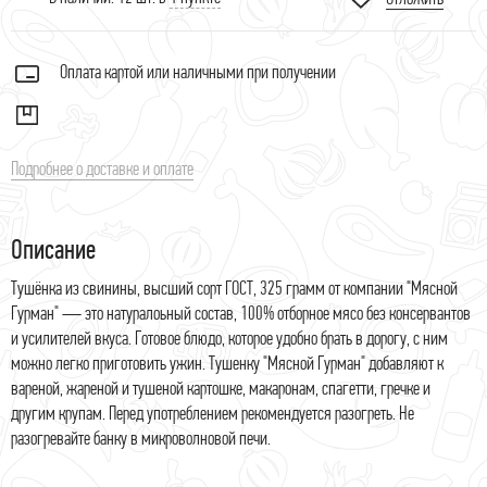
Оплата картой или наличными при получении
Подробнее о доставке и оплате
Описание
Тушёнка из свинины, высший сорт ГОСТ, 325 грамм от компании "Мясной
Гурман" — это натуралоьный состав, 100% отборное мясо без консервантов
и усилителей вкуса. Готовое блюдо, которое удобно брать в дорогу, с ним
можно легко приготовить ужин. Тушенку "Мясной Гурман" добавляют к
вареной, жареной и тушеной картошке, макаронам, спагетти, гречке и
другим крупам. Перед употреблением рекомендуется разогреть. Не
разогревайте банку в микроволновой печи.