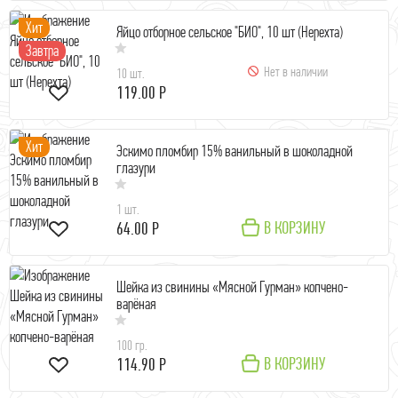
Хит
Яйцо отборное сельское "БИО", 10 шт (Нерехта)
Завтра
Нет в наличии
10 шт.
119.00 Р
Хит
Эскимо пломбир 15% ванильный в шоколадной
глазури
1 шт.
В КОРЗИНУ
64.00 Р
Шейка из свинины «Мясной Гурман» копчено-
варёная
100 гр.
В КОРЗИНУ
114.90 Р