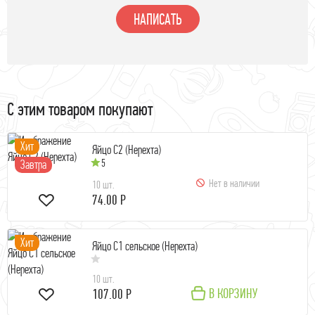
НАПИСАТЬ
С этим товаром покупают
Хит
Яйцо С2 (Нерехта)
5
Завтра
Нет в наличии
10 шт.
74.00 Р
Хит
Яйцо С1 сельское (Нерехта)
10 шт.
В КОРЗИНУ
107.00 Р