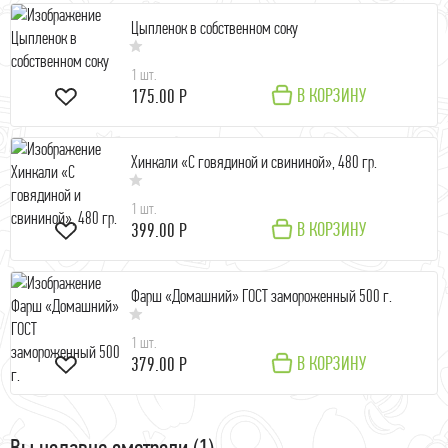
Цыпленок в собственном соку
1 шт.
В КОРЗИНУ
175.00 Р
Хинкали «С говядиной и свининой», 480 гр.
1 шт.
В КОРЗИНУ
399.00 Р
Фарш «Домашний» ГОСТ замороженный 500 г.
1 шт.
В КОРЗИНУ
379.00 Р
Вы недавно смотрели (1)