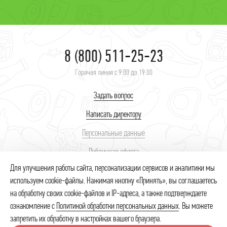
8 (800) 511-25-23
Горячая линия с 9:00 до 19:00
Задать вопрос
Написать директору
Персональные данные
Публичная оферта
Для улучшения работы сайта, персонализации сервисов и аналитики мы
используем cookie-файлы. Нажимая кнопку «Принять», вы соглашаетесь
© 2026 ИП Неупокоев Сергей Сергеевич – интернет-магазин продуктов.
Использование товарных знаков № 418512, 446839 осуществляется на
на обработку своих cookie-файлов и IP-адреса, а также подтверждаете
основании лицензионного договора. Незаконное использование товарного
ознакомление с
Политикой обработки персональных данных
. Вы можете
знака влечет за собой гражданскую, административную и уголовную
запретить их обработку в настройках вашего браузера.
ответственность (ст.1515 ГК РФ, ст.14.10. КоАП РФ, ст.180 УК РФ)