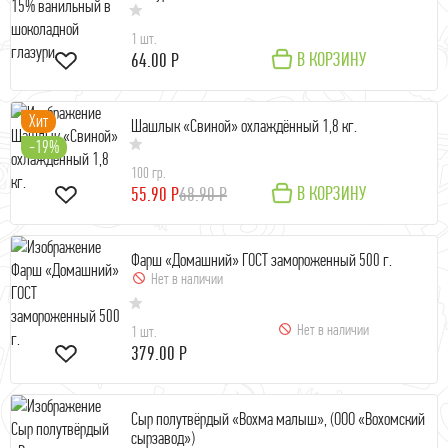
1 шт.
В КОРЗИНУ
64.00 Р
Хит
Шашлык «Свиной» охлаждённый 1,8 кг.
-19%
100 гр.
В КОРЗИНУ
55.90 Р
68.90 Р
Фарш «Домашний» ГОСТ замороженный 500 г.
Нет в наличии
Нет в наличии
1 шт.
379.00 Р
Сыр полутвёрдый «Вохма малыш», (ООО «Вохомский
сырзавод»)