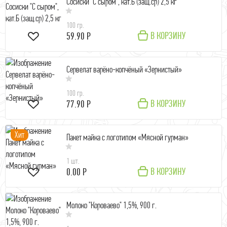
Сосиски "С сыром", кат.Б (защ.ср) 2,5 кг
100 гр.
В КОРЗИНУ
59.90 Р
Сервелат варёно-копчёный «Зернистый»
100 гр.
В КОРЗИНУ
77.90 Р
Хит
Пакет майка с логотипом «Мясной гурман»
1 шт.
В КОРЗИНУ
0.00 Р
Молоко "Короваево" 1,5%, 900 г.