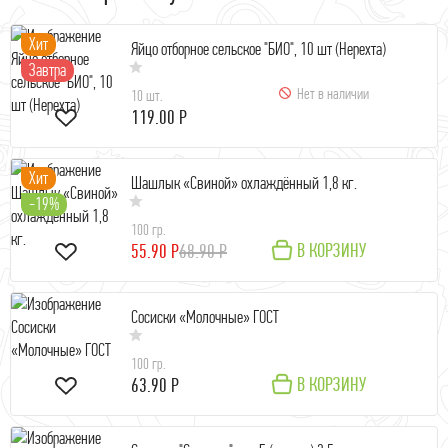
Хит
Яйцо отборное сельское "БИО", 10 шт (Нерехта)
Завтра
Нет в наличии
10 шт.
119.00 Р
Хит
Шашлык «Свиной» охлаждённый 1,8 кг.
-19%
100 гр.
В КОРЗИНУ
55.90 Р
68.90 Р
Сосиски «Молочные» ГОСТ
100 гр.
В КОРЗИНУ
63.90 Р