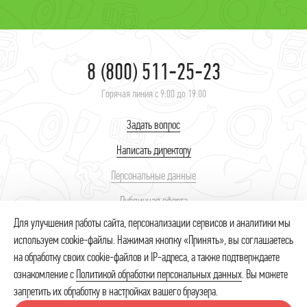
8 (800) 511-25-23
Горячая линия с 9:00 до 19:00
Задать вопрос
Написать директору
Персональные данные
Публичная оферта
Для улучшения работы сайта, персонализации сервисов и аналитики мы
используем cookie-файлы. Нажимая кнопку «Принять», вы соглашаетесь
© 2026 ИП Неупокоев Сергей Сергеевич – интернет-магазин продуктов.
Использование товарных знаков № 418512, 446839 осуществляется на
на обработку своих cookie-файлов и IP-адреса, а также подтверждаете
основании лицензионного договора. Незаконное использование товарного
ознакомление с
Политикой обработки персональных данных
. Вы можете
знака влечет за собой гражданскую, административную и уголовную
запретить их обработку в настройках вашего браузера.
ответственность (ст.1515 ГК РФ, ст.14.10. КоАП РФ, ст.180 УК РФ)