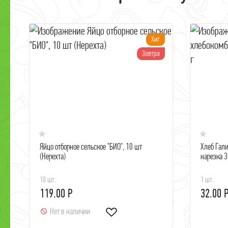
Хит
Завтра
Яйцо отборное сельское "БИО", 10 шт
Хлеб Гал
(Нерехта)
нарезка 3
10 шт.
1 шт.
119.00 Р
32.00 
Нет в наличии