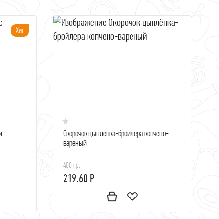
Хит
й
Окорочок цыплёнка-бройлера копчёно-
варёный
400 гр.
219.60 Р