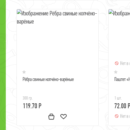
Нет в
Рёбра свиные копчёно-варёные
Паштет 
300 гр.
1 шт.
119.70 Р
72.00 
Нет в