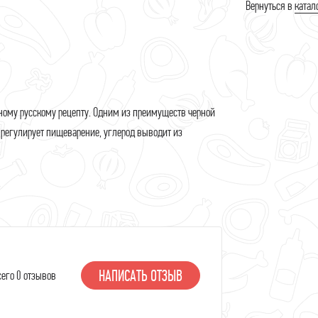
Вернуться в
катал
аштеты
арш
ясо и кости
ясные консервы
ному русскому рецепту. Одним из преимуществ черной
ельмени и котлеты
 регулирует пищеварение, углерод выводит из
олоко и масло
ыры
метана, творог, кефир
ороженое
оусы и приправы
НАПИСАТЬ ОТЗЫВ
сего 0 отзывов
йцо
акароны, крупы