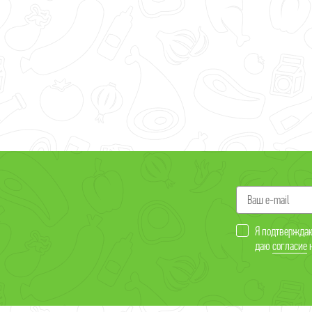
Я подтверждаю
даю
согласие
н