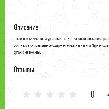
П
Ф
М
Описание
М
Экологически чистый натуральный продукт, изготовленный по старин
П
соли является повышенное содержание калия и магния. Черная соль
М
организма токсины.
С
Отзывы
С
М
С
0
В
Я
М