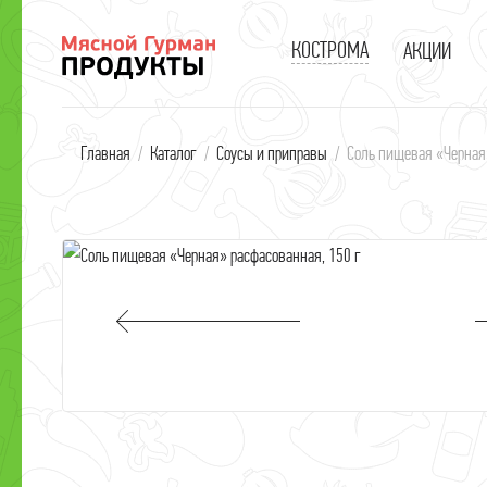
КОСТРОМА
АКЦИИ
В
Главная
/
Каталог
/
Соусы и приправы
/
Соль пищевая «Черная»
В
к
С
П
В
С
С
Д
Г