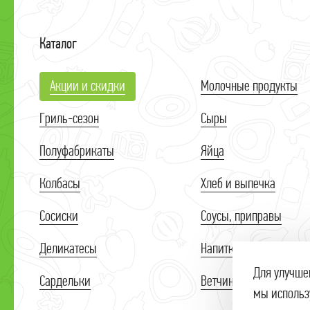
Каталог
Акции и скидки
Молочные продукты
Гриль-сезон
Сыры
Полуфабрикаты
Яйца
Колбасы
Хлеб и выпечка
Сосиски
Соусы, приправы
Деликатесы
Напитки
Для улучше
Сардельки
Ветчины
мы использ