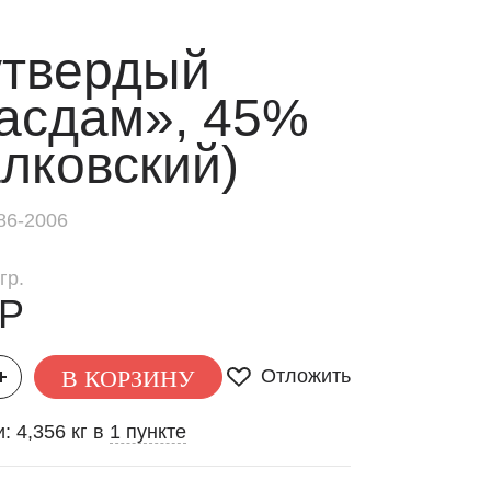
утвердый
асдам», 45%
лковский)
86-2006
гр.
 Р
В КОРЗИНУ
Отложить
: 4,356 кг в
1 пункте