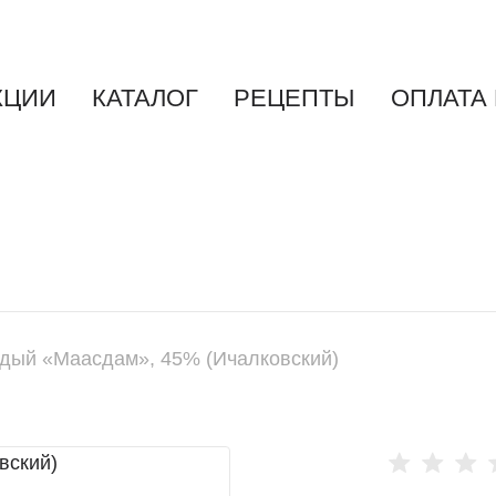
КЦИИ
КАТАЛОГ
РЕЦЕПТЫ
ОПЛАТА
Варёные
колбасы
Варёно-
копчёные
колбасы
Сырокопчёные
дый «Маасдам», 45% (Ичалковский)
колбасы
Полукопчёные
колбасы
Ветчины