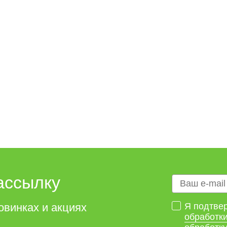
ассылку
овинках и акциях
Я подтвер
обработк