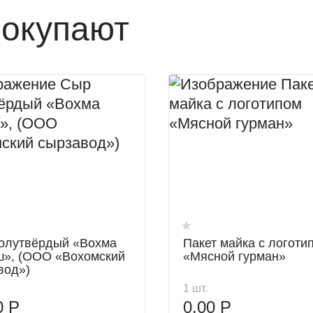
покупают
олутвёрдый «Вохма
Пакет майка с логоти
», (ООО «Вохомский
«Мясной гурман»
вод»)
1 шт.
0 Р
0.00 Р