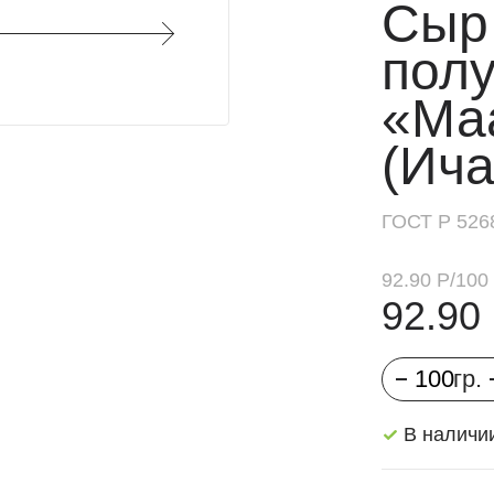
Сыр
Сосиски
пол
Сардельки
«Ма
Деликатесы
(Ича
Гриль-сезон
Паштеты
ГОСТ Р 526
Фарш
Мясо и кости
92.90 Р
/
100 
92.90
Мясные
консервы
Пельмени и
котлеты
В наличии
Молоко и
масло