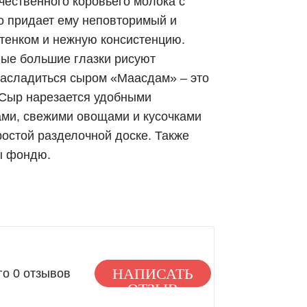
ественного коровьего молока с
о придает ему неповторимый и
тенком и нежную консистенцию.
лые большие глазки рисуют
насладиться сыром «Маасдам» – это
. Сыр нарезается удобными
вами, свежими овощами и кусочками
остой разделочной доске. Также
ы фондю.
НАПИСАТЬ
го 0 отзывов
ОТЗЫВ