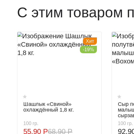
С этим товаром 
Хит
-19%
Шашлык «Свиной»
Сыр п
охлаждённый 1,8 кг.
малыш
сырза
100 гр.
100 гр.
55.90 Р
68.90 Р
92.9