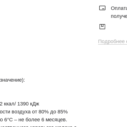
Оплата
Сыры
получ
Сметана,
творог, кефир
Мороженое
Подробнее о
Соусы и
приправы
Яйцо
Макароны,
значение):
крупы
Хлеб и
2 ккал/ 1390 кДж
выпечка
ости воздуха от 80% до 85%
Напитки
о 6°C – не более 6 месяцев.