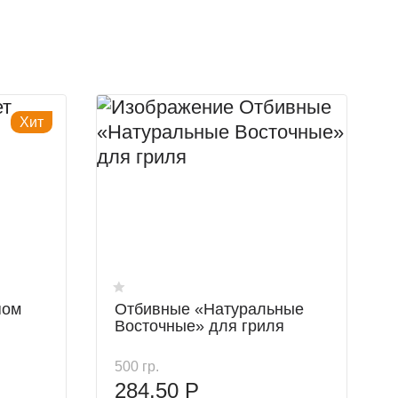
Хит
пом
Отбивные «Натуральные
Восточные» для гриля
500 гр.
284.50 Р